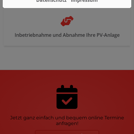
Inbetriebnahme und Abnahme Ihre PV-Anlage
Jetzt ganz einfach und bequem online Termine
anfragen!