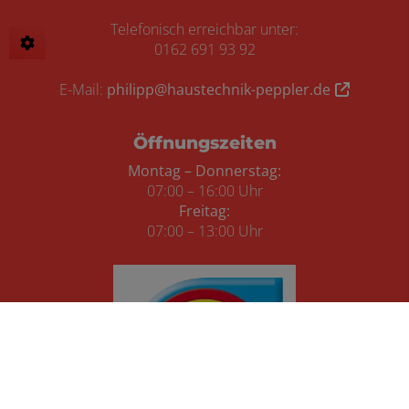
Telefonisch erreichbar unter:
0162 691 93 92
E-Mail:
philipp@haustechnik-peppler.de
Öffnungszeiten
Montag – Donnerstag:
07:00 – 16:00 Uhr
Freitag:
07:00 – 13:00 Uhr