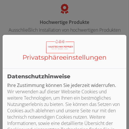
Hochwertige Produkte
Ausschließlich Installation von hochwertigen Produkten
Privatsphäre­einstellungen
Fachpersonal
Qualifiziertes Fachpersonal – von uns geschult oder
Datenschutzhinweise
ausgebildet
Ihre Zustimmung können Sie jederzeit widerrufen.
Wir verwenden auf dieser Webseite Cookies und
weitere Technologien, um Ihnen ein bestmögliches
Nutzungserlebnis zu bieten. Sie können das Setzen von
Cookies auch ablehnen und unsere Seite nur mit den
Termintreue
technisch notwendigen Cookies nutzen. Weitere
Hohe Termintreue und proaktive Kommunikation
Informationen, sowie eine detaillierte Übersicht der