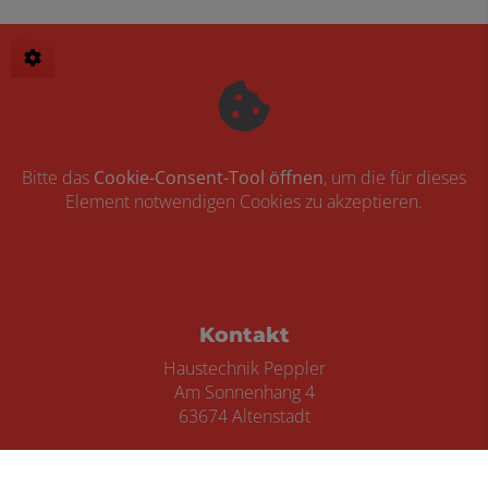
unterwegs.
Bitte das
Cookie-Consent-Tool öffnen
, um die für dieses
Element notwendigen Cookies zu akzeptieren.
Footer - Kontaktdaten und Öffnungszei
Kontakt
Haustechnik Peppler
Am Sonnenhang 4
63674 Altenstadt
Telefonisch erreichbar unter:
0162 691 93 92