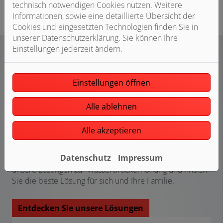
technisch notwendigen Cookies nutzen. Weitere
Informationen, sowie eine detaillierte Übersicht der
Cookies und eingesetzten Technologien finden Sie in
unserer Datenschutzerklärung. Sie können Ihre
Einstellungen jederzeit ändern.
Finden Sie Ihre Lösung
Einstellungen öffnen
zur Erhöhung des
Alle ablehnen
Wasserdrucks
Alle akzeptieren
Auch wenn wir alle Probleme mit geringem
Wasserdruck haben, bedeutet das nicht, dass wir alle
Datenschutz
Impressum
die gleiche Lösung brauchen. Informieren Sie sich über
unsere Lösungen zur Wasserdruckerhöhung und finden
Sie die beste Lösung für sich und Ihre Familie.
Entdecken Sie unsere Lösungen