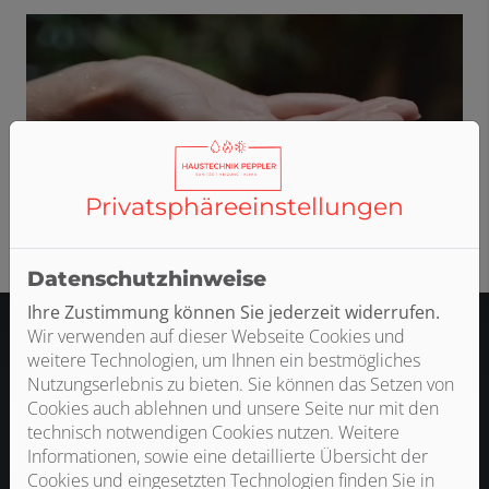
Privatsphäre­einstellungen
Datenschutzhinweise
Ihre Zustimmung können Sie jederzeit widerrufen.
Wir verwenden auf dieser Webseite Cookies und
Pumpenberater
weitere Technologien, um Ihnen ein bestmögliches
Sie möchten Räume oder Behälter entleeren,
Nutzungserlebnis zu bieten. Sie können das Setzen von
Regenwasser oder Grundwasser für Ihre Zwecke nutzen
Cookies auch ablehnen und unsere Seite nur mit den
oder den Wasserdruck erhöhen? Finden Sie hier die
technisch notwendigen Cookies nutzen. Weitere
richtige Pumpe für Ihre Anwendung in Haus und
Informationen, sowie eine detaillierte Übersicht der
Garten!
Cookies und eingesetzten Technologien finden Sie in